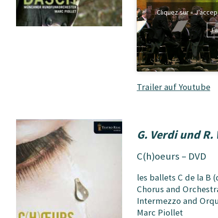
Cliquez sur « J’acce
J’
Trailer auf Youtube
G. Verdi und R.
C(h)oeurs – DVD
les ballets C de la B 
Chorus and Orchestra
Intermezzo and Orque
Marc Piollet